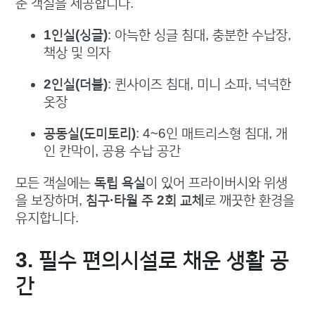
춘 객실을 제공합니다.
1인실(싱글)
: 아늑한 싱글 침대, 충분한 수납장,
책상 및 의자
2인실(더블)
: 퀸사이즈 침대, 미니 소파, 넉넉한
옷장
공동실(도미토리)
: 4~6인 매트리스형 침대, 개
인 칸막이, 공용 수납 공간
모든 객실에는
독립 욕실
이 있어 프라이버시와 위생
을 보장하며,
침구·타월 주 2회 교체
로 깨끗한 환경을
유지합니다.
3. 필수 편의시설로 채운 생활 공
간